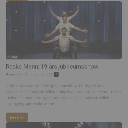
Humor
Raske Menn: 19 års jubileumsshow
Gaardvik
-
22. november 2022
0
TIDER Raske Menn: 19 års jubileumsshow. Fredag 25 nov.
2022. Kl.18:00Chat Noir. Billetter tilgjengelig KjøpRaske Menn: 19 års
jubileumsshow. Fredag 25 nov. 2022. Kl.21:00Chat Noir. Billetter
tilgjengelig KjøpRaske Menn:...
Les mer