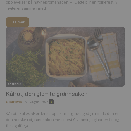
opplevelser på havnepromenaden. – Dette blir en folkefest. Vi
inviterer sammen med...
Les mer
Kosthold
Kålrot, den glemte grønnsaken
Gaardvik
-
30. august 2023
0
Kålrota kalles «Nordens appelsin», og med god grunn da den er
den norske rotgrønnsaken med mest C-vitamin, og har en fin og
frisk gulfarge....