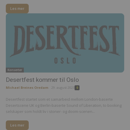
Les mer
Konserter
Desertfest kommer til Oslo
Michael Breines Oredam
-
29. august 2023
0
Desertfest startet som et samarbeid mellom London-baserte
Desertscene UK og Berlin-baserte Sound of Liberation, to booking
selskaper som holdt liv i stoner- og doom-scenen...
Les mer