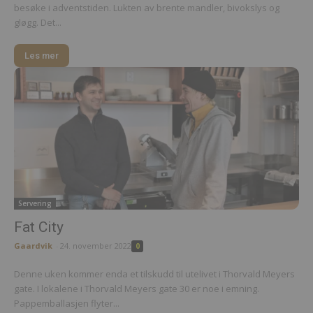
besøke i adventstiden. Lukten av brente mandler, bivokslys og
gløgg. Det...
Les mer
Servering
Fat City
Gaardvik
-
24. november 2022
0
Denne uken kommer enda et tilskudd til utelivet i Thorvald Meyers
gate. I lokalene i Thorvald Meyers gate 30 er noe i emning.
Pappemballasjen flyter...