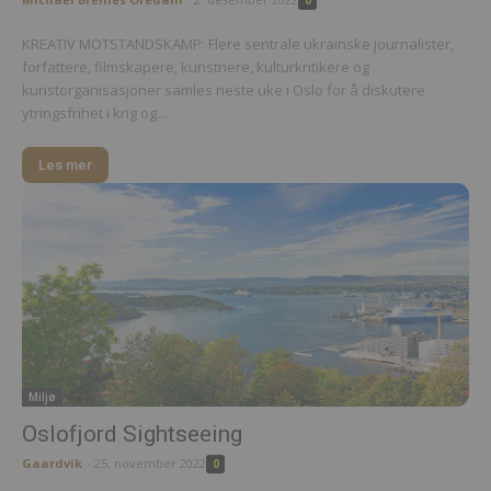
0
KREATIV MOTSTANDSKAMP: Flere sentrale ukrainske journalister,
forfattere, filmskapere, kunstnere, kulturkritikere og
kunstorganisasjoner samles neste uke i Oslo for å diskutere
ytringsfrihet i krig og...
Les mer
Miljø
Oslofjord Sightseeing
Gaardvik
-
25. november 2022
0