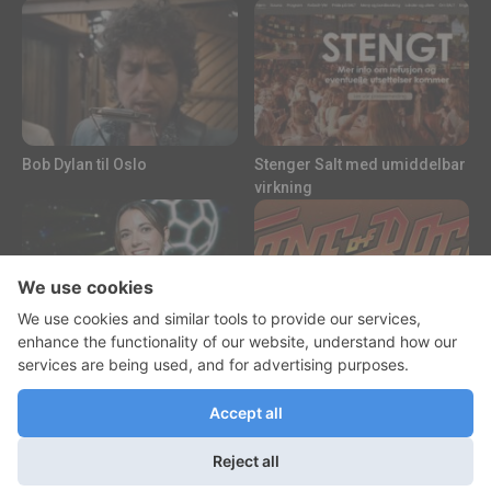
Bob Dylan til Oslo
Stenger Salt med umiddelbar
virkning
Barcelona stjerne Aitana
Tons of Rock er på Lonely
Bonmatí synes det er kjipt å
Planets liste over de beste...
spille Champions...