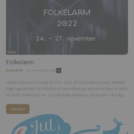
Dans
Folkelarm
Gaardvik
-
22. november 2022
0
TIDER Folkelarm Fredag 25. nov. 2022. Kl.10:00. Riksscenen. Billetter
tilgjengelig Kjøp Om Folkelarm Rekordmange artister ønsket å delta
på årets Folkelarm. Av 155 påmeldte bidrag er 20 artister nå valgt...
Les mer