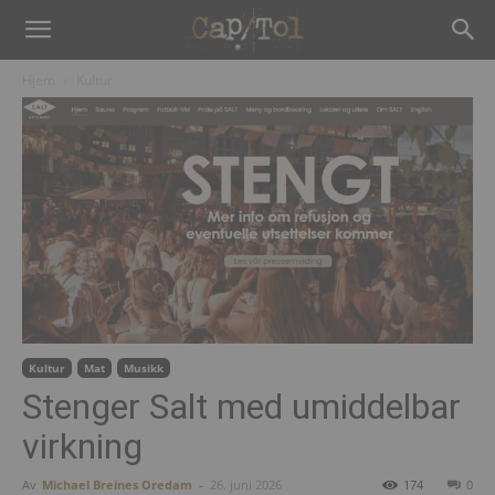
Hjem
Kultur
Kultur
Mat
Musikk
Stenger Salt med umiddelbar
virkning
Av
Michael Breines Oredam
-
26. juni 2026
174
0