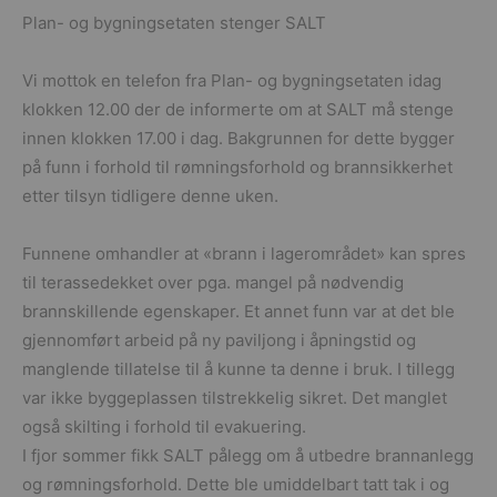
Plan- og bygningsetaten stenger SALT
Vi mottok en telefon fra Plan- og bygningsetaten idag
klokken 12.00 der de informerte om at SALT må stenge
innen klokken 17.00 i dag. Bakgrunnen for dette bygger
på funn i forhold til rømningsforhold og brannsikkerhet
etter tilsyn tidligere denne uken.
Funnene omhandler at «brann i lagerområdet» kan spres
til terassedekket over pga. mangel på nødvendig
brannskillende egenskaper. Et annet funn var at det ble
gjennomført arbeid på ny paviljong i åpningstid og
manglende tillatelse til å kunne ta denne i bruk. I tillegg
var ikke byggeplassen tilstrekkelig sikret. Det manglet
også skilting i forhold til evakuering.
I fjor sommer fikk SALT pålegg om å utbedre brannanlegg
og rømningsforhold. Dette ble umiddelbart tatt tak i og