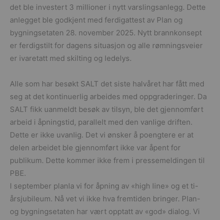
det ble investert 3 millioner i nytt varslingsanlegg. Dette
anlegget ble godkjent med ferdigattest av Plan og
bygningsetaten 28. november 2025. Nytt brannkonsept
er ferdigstilt for dagens situasjon og alle rømningsveier
er ivaretatt med skilting og ledelys.
Alle som har besøkt SALT det siste halvåret har fått med
seg at det kontinuerlig arbeides med oppgraderinger. Da
SALT fikk uanmeldt besøk av tilsyn, ble det gjennomført
arbeid i åpningstid, parallelt med den vanlige driften.
Dette er ikke uvanlig. Det vi ønsker å poengtere er at
delen arbeidet ble gjennomført ikke var åpent for
publikum. Dette kommer ikke frem i pressemeldingen til
PBE.
I september planla vi for åpning av «high line» og et ti-
årsjubileum. Nå vet vi ikke hva fremtiden bringer. Plan-
og bygningsetaten har vært opptatt av «god» dialog. Vi