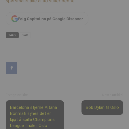
spørsmålet alle alltid stiller henne
Følg Capitol.no på Google Discover
TAGS
Salt
Forrige artikkel
Neste artikkel
Barcelona stjerne Aitana
Bob Dylan til Oslo
Bonmatí synes det er
kjipt å spille Champions
League finale i Oslo