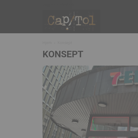
Logg inn / Meld inn
Capitol
Hjem
Konsept
KONSEPT