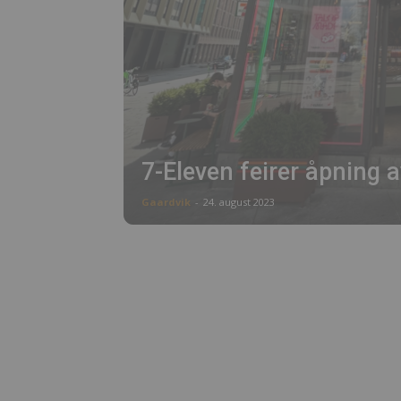
7-Eleven feirer åpning 
Gaardvik
-
24. august 2023