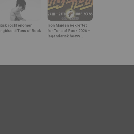
itisk rockfenomen
Iron Maiden bekreftet
ngblud til Tons of Rock
for Tons of Rock 2026 –
legendarisk heavy...