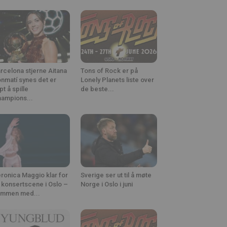
rcelona stjerne Aitana
Tons of Rock er på
nmatí synes det er
Lonely Planets liste over
ipt å spille
de beste...
ampions...
ronica Maggio klar for
Sverige ser ut til å møte
 konsertscene i Oslo –
Norge i Oslo i juni
ammen med...