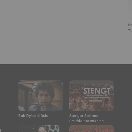
Br
Yu
Bob Dylan til Oslo
Stenger Salt med
umiddelbar virkning
i