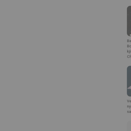
Ba
Bo
kj
Ch
Ve
ny
s