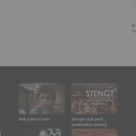
Br
Yu
Bob Dylan til Oslo
Stenger Salt med
umiddelbar virkning
i