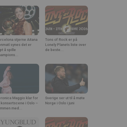
rcelona stjerne Aitana
Tons of Rock er på
nmatí synes det er
Lonely Planets liste over
ipt å spille
de beste...
ampions...
ronica Maggio klar for
Sverige ser ut til å møte
 konsertscene i Oslo –
Norge i Oslo i juni
ammen med...