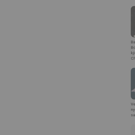
Ba
Bo
kj
Ch
Ve
ny
s