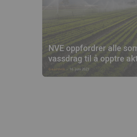
NVE oppfordrer alle som
vassdrag til å opptre a
Gaardvik
-
16. juni 2023