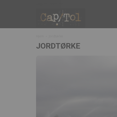
Logg inn / Meld inn
Capitol
Hjem
Jordtørke
JORDTØRKE