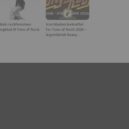
itisk rockfenomen
Iron Maiden bekreftet
ngblud til Tons of Rock
for Tons of Rock 2026 –
legendarisk heavy...