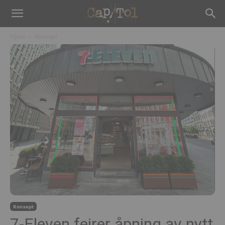
Hjem
Konsept
Konsept
7-Eleven feirer åpning av nytt