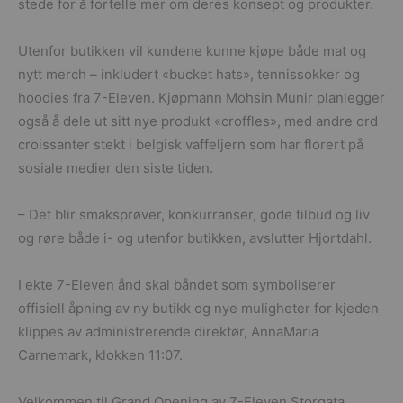
stede for å fortelle mer om deres konsept og produkter.
Utenfor butikken vil kundene kunne kjøpe både mat og
nytt merch – inkludert «bucket hats», tennissokker og
hoodies fra 7-Eleven. Kjøpmann Mohsin Munir planlegger
også å dele ut sitt nye produkt «croffles», med andre ord
croissanter stekt i belgisk vaffeljern som har florert på
sosiale medier den siste tiden.
– Det blir smaksprøver, konkurranser, gode tilbud og liv
og røre både i- og utenfor butikken, avslutter Hjortdahl.
I ekte 7-Eleven ånd skal båndet som symboliserer
offisiell åpning av ny butikk og nye muligheter for kjeden
klippes av administrerende direktør, AnnaMaria
Carnemark, klokken 11:07.
Velkommen til Grand Opening av 7-Eleven Storgata,