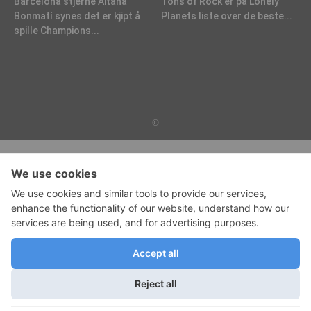
Barcelona stjerne Aitana
Tons of Rock er på Lonely
Bonmatí synes det er kjipt å
Planets liste over de beste...
spille Champions...
©