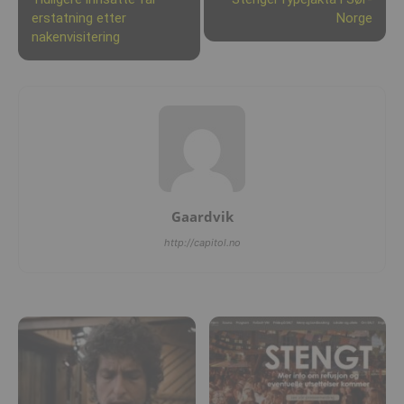
erstatning etter
Norge
nakenvisitering
Gaardvik
http://capitol.no