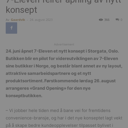
konsept
Av
Gaardvik
-
24. august 2023
366
0
Advertisement
24. juni åpnet 7-Eleven et nytt konsept i Storgata, Oslo.
Butikken blir en pilot for videreutviklingen av 7-Eleven
sine butikker i Norge, og består blant annet av ny layout,
attraktive samarbeidspartnere og et nytt
produktsortiment. Førstkommende lørdag 26. august
arrangeres «Grand Opening» for den nye
konseptbutikken.
– Vi jobber hele tiden med å bane vei for fremtidens
convenience-bransje, og har i det nye konseptet lagt vekt
på å skape bedre kundeopplevelser tilpasset bylivet i