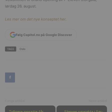
lørdag 26. august.
Les mer om det nye konseptet her.
Følg Capitol.no på Google Discover
TAGS
Oslo
Forrige artikkel
Neste artikkel
Tidligere innsatte får
Stenger rypejakta i Sør-