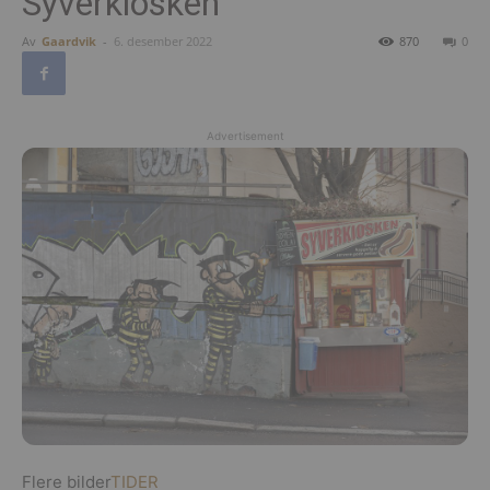
Syverkiosken
Av
Gaardvik
-
6. desember 2022
870
0
Advertisement
Flere bilder
TIDER