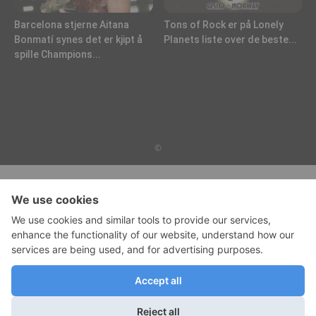
Barcelona stjerne Aitana
Tons of Rock er på Lonely
Bonmatí synes det er kjipt å
Planets liste over de beste...
spille Champions...
©