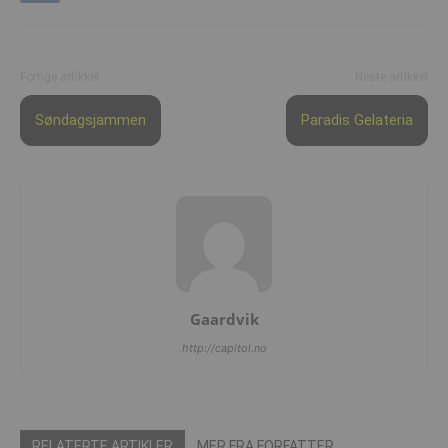
Forrige artikkel
Neste artikkel
Søndagsjammen
Paradis Gelateria
Gaardvik
http://capitol.no
RELATERTE ARTIKLER
MER FRA FORFATTER