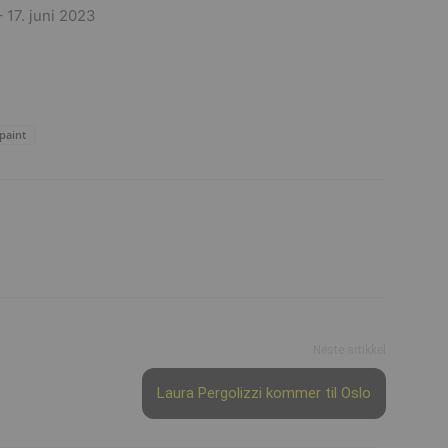
– 17. juni 2023
paint
Neste artikkel
Laura Pergolizzi kommer til Oslo