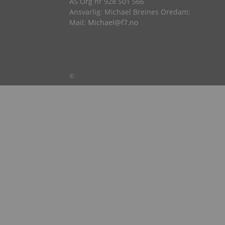
AS Org nr 928 501 566
Ansvarlig: Michael Breines Oredam:
Mail:
Michael@f7.no
©