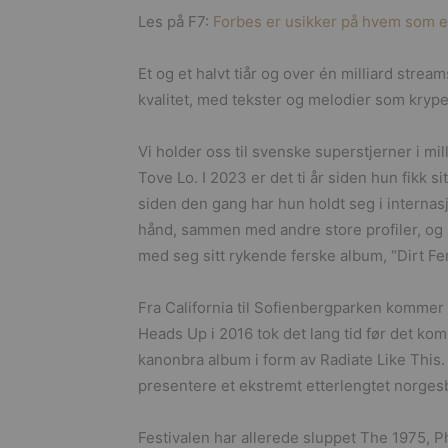
Les på F7:
Forbes er usikker på hvem som e
Et og et halvt tiår og over én milliard str
kvalitet, med tekster og melodier som kryp
Vi holder oss til svenske superstjerner i mil
Tove Lo. I 2023 er det ti år siden hun fikk 
siden den gang har hun holdt seg i interna
hånd, sammen med andre store profiler, og s
med seg sitt rykende ferske album, “Dirt F
Fra California til Sofienbergparken kommer 
Heads Up i 2016 tok det lang tid før det kom
kanonbra album i form av Radiate Like This. 
presentere et ekstremt etterlengtet norges
Festivalen har allerede sluppet The 1975, P