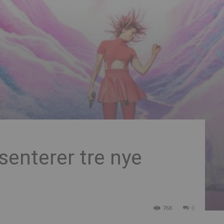
senterer tre nye
768
0