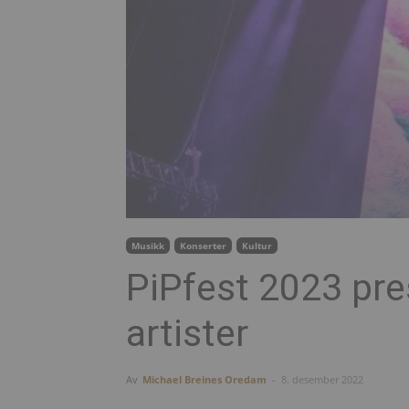
Musikk
Konserter
Kultur
PiPfest 2023 pre
artister
Av
Michael Breines Oredam
-
8. desember 2022