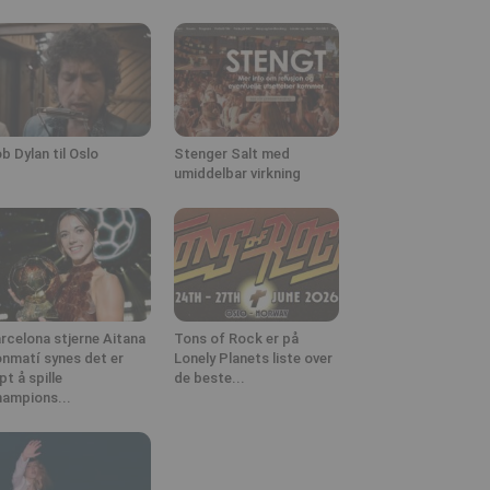
b Dylan til Oslo
Stenger Salt med
umiddelbar virkning
rcelona stjerne Aitana
Tons of Rock er på
nmatí synes det er
Lonely Planets liste over
ipt å spille
de beste...
ampions...