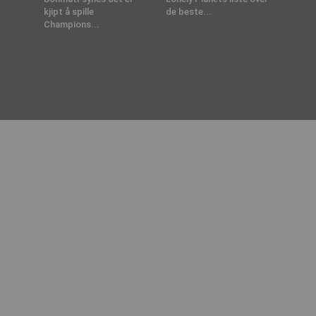
kjipt å spille
de beste...
Champions...