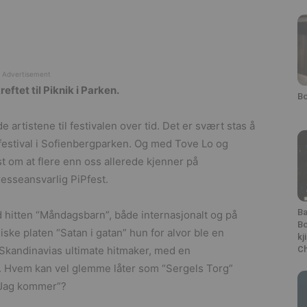
Advertisement
ftet til Piknik i Parken.
Bo
artistene til festivalen over tid. Det er svært stas å
festival i Sofienbergparken. Og med Tove Lo og
t om at flere enn oss allerede kjenner på
resseansvarlig PiPfest.
Ba
hitten “Måndagsbarn”, både internasjonalt og på
Bo
ke platen “Satan i gatan” hun for alvor ble en
kj
Skandinavias ultimate hitmaker, med en
Ch
. Hvem kan vel glemme låter som “Sergels Torg”
 “Jag kommer”?