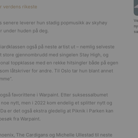
r verdens rikeste
Ve
eams senere leverer hun stadig popmusikk av skyhøy
ny
er under huden på deg.
sa
liardklassen også på neste artist ut – nemlig selveste
sitt store gjennombrudd med singelen Stay High, og
sjonal toppklasse med en rekke hitsingler både på egen
om låtskriver for andre. Til Oslo tar hun blant annet
emme”.
også favorittene i Warpaint. Etter suksessalbumet
 noe nytt, men i 2022 kom endelig et splitter nytt og
Da er det også ekstra gledelig at Piknik i Parken kan
besøk fra Warpaint.
hoenix, The Cardigans og Michelle Ullestad til neste