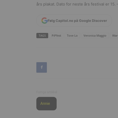
års plakat. Dato for neste års festival er 15. 
Følg Capitol.no på Google Discover
TAGS
PiPfest
Tove Lo
Veronica Maggio
War
Forrige artikkel
Annie