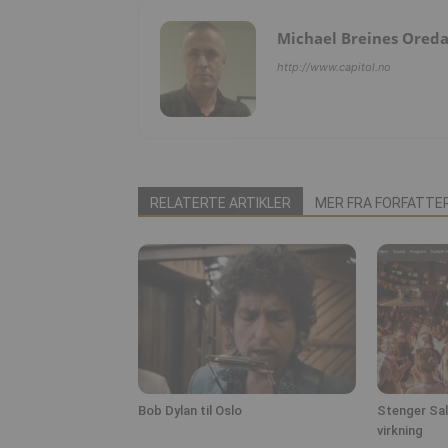
Michael Breines Ored
http://www.capitol.no
RELATERTE ARTIKLER
MER FRA FORFATTE
Bob Dylan til Oslo
Stenger Sa
virkning