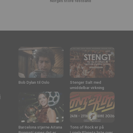
Norges store festband
Bob Dylan til Oslo
Stenger Salt med
umiddelbar virkning
i
Barcelona stjerne Aitana
Tons of Rock er på
Bonmatí synes det er
Lonely Planets liste over