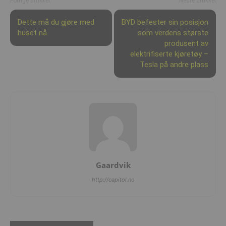
Forrige artikkel
Neste artikkel
Dette må du gjøre med
BYD befester sin posisjon
huset nå
som verdens største
produsent av
elektrifiserte kjøretøy –
Tesla på andre plass
Gaardvik
http://capitol.no