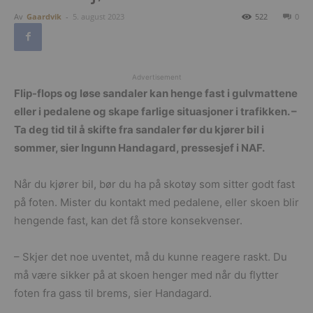
Av
Gaardvik
-
5. august 2023
522
0
Advertisement
Flip-flops og løse sandaler kan henge fast i gulvmattene
eller i pedalene og skape farlige situasjoner i trafikken. –
Ta deg tid til å skifte fra sandaler før du kjører bil i
sommer, sier Ingunn Handagard, pressesjef i NAF.
Når du kjører bil, bør du ha på skotøy som sitter godt fast
på foten. Mister du kontakt med pedalene, eller skoen blir
hengende fast, kan det få store konsekvenser.
– Skjer det noe uventet, må du kunne reagere raskt. Du
må være sikker på at skoen henger med når du flytter
foten fra gass til brems, sier Handagard.