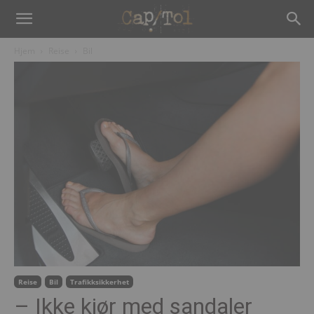
Hjem
Reise
Bil
Reise
Bil
Trafikksikkerhet
– Ikke kjør med sandaler