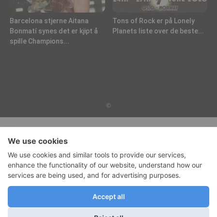
Barcelona stjerne Aitana
Tons of Rock er på Lonely
Bonmatí synes det er kjipt å
Planets liste over de beste...
spille Champions...
©