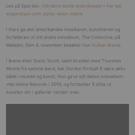
Les på Sporten:
«Verdens beste andrekeeper» har tatt
avgjørelsen som styrer veien videre
I mars ga den amerikanske musikeren, kunstneren og
forfatteren ut sitt andre soloalbum, The Collective, på
Matador. Den 4. november besøker hun
Vulkan Arena
.
I årene etter Sonic Youth, samt bruddet med Thurston
Moore fra samme band, har Gordon fortsatt å være aktiv
både i musikk og kunst. Hun ga ut sitt debut-soloalbum
«No Home Record» i 2019, og fortsetter å stille ut
kunsten sin i gallerier verden over.