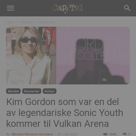
Hjem
Musikk
Konserter
Musikk
Konserter
Kultur
Kim Gordon som var en del
av legendariske Sonic Youth
kommer til Vulkan Arena
Av
Michael Breines Oredam
-
29. mai 2024
1649
0