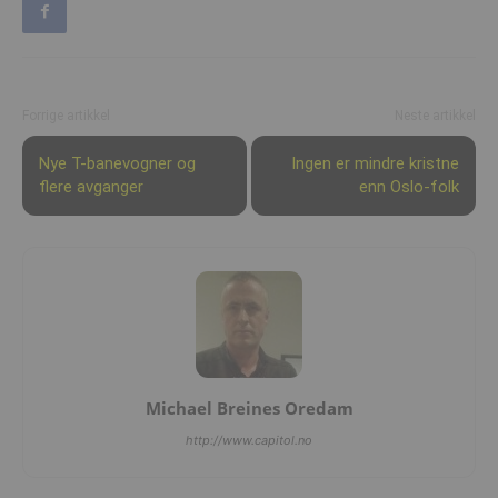
Forrige artikkel
Neste artikkel
Nye T-banevogner og
Ingen er mindre kristne
flere avganger
enn Oslo-folk
Michael Breines Oredam
http://www.capitol.no