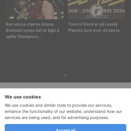
Barcelona stjerne Aitana
Tons of Rock er på Lonely
Bonmatí synes det er kjipt å
Planets liste over de beste...
spille Champions...
©