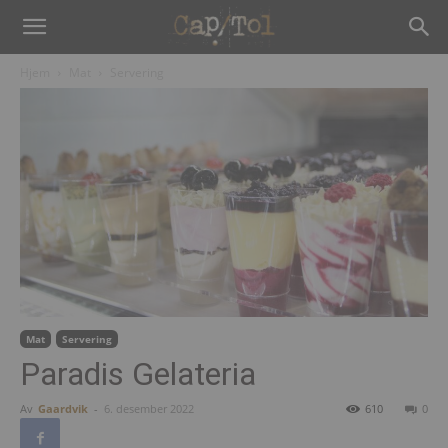
Hjem
Mat
Servering
Mat
Servering
Paradis Gelateria
Av
Gaardvik
-
6. desember 2022
610
0