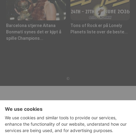
Barcelona stjerne Aitana
Tons of Rock er på Lonely
Bonmatí synes det er kjipt å
Planets liste over de beste...
spille Champions...
©