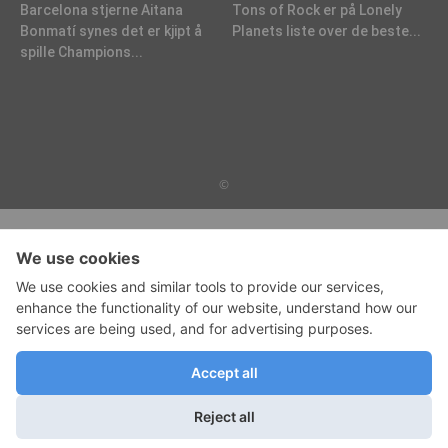
Barcelona stjerne Aitana
Tons of Rock er på Lonely
Bonmatí synes det er kjipt å
Planets liste over de beste...
spille Champions...
©