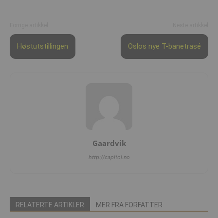
Forrige artikkel
Neste artikkel
Høstutstillingen
Oslos nye T-banetrasé
Gaardvik
http://capitol.no
RELATERTE ARTIKLER
MER FRA FORFATTER