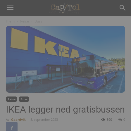
Hjem
Reise
Buss
Reise
Buss
IKEA legger ned gratisbussen
Av
Gaardvik
-
5. september 2023
390
0