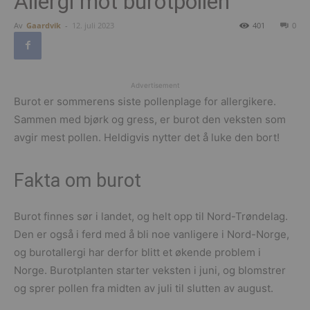
Allergi mot burotpollen
Av
Gaardvik
-
12. juli 2023
401
0
Advertisement
Burot er sommerens siste pollenplage for allergikere.
Sammen med bjørk og gress, er burot den veksten som
avgir mest pollen. Heldigvis nytter det å luke den bort!
Fakta om burot
Burot finnes sør i landet, og helt opp til Nord-Trøndelag.
Den er også i ferd med å bli noe vanligere i Nord-Norge,
og burotallergi har derfor blitt et økende problem i
Norge. Burotplanten starter veksten i juni, og blomstrer
og sprer pollen fra midten av juli til slutten av august.