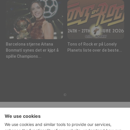
Barcelona stjerne Aitana
Tons of Rock er på Lonely
Bonmatí synes det er kjipt å
Planets liste over de beste...
spille Champions...
©