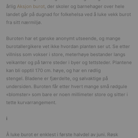
årlig
Aksjon burot
, der skoler og barnehager over hele
landet går på dugnad for folkehelsa ved å luke vekk burot
fra sitt nærmiljø.
Buroten har et ganske anonymt utseende, og mange
burotallergikere vet ikke hvordan planten ser ut. Se etter
villniss som vokser i store, meterhøye bestander langs
veikanter og på tørre steder i byer og tettsteder. Plantene
kan bli opptil 170 cm. høye, og har en rødlig
stengel. Bladene er fjærdelte, og sølvaktige på
undersiden. Buroten får etter hvert mange små rødgule
«blomster» som bare er noen millimeter store og sitter i
tette kurvarrangement.
i
Å luke burot er enklest i første halvdel av juni. Røsk