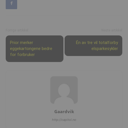
Forrige artikkel
Neste artikkel
Prior merker
Én av tre vil totalforby
eggekartongene bedre
elsparkesykler
for forbruker
Gaardvik
http://capitol.no